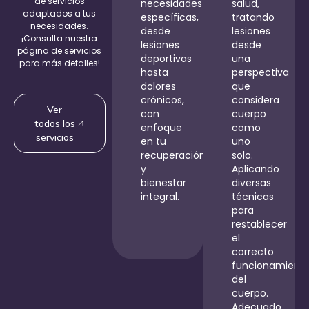
de servicios
necesidades
salud,
adaptados a tus
específicas,
tratando
necesidades.
desde
lesiones
¡Consulta nuestra
lesiones
desde
página de servicios
deportivas
una
para más detalles!
hasta
perspectiva
dolores
que
crónicos,
considera
Ver
con
cuerpo
todos los
enfoque
como
servicios
en tu
uno
recuperación
solo.
y
Aplicando
bienestar
diversas
integral.
técnicas
para
restablecer
el
correcto
funcionamient
del
cuerpo.
Adecuado