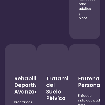
para
adultos
y
niños.
Rehabilitación
Tratamiento
Entrenam
Deportiva
del
Personal
Avanzada
Suelo
Enfoque
Pélvico
individualizado
Programas