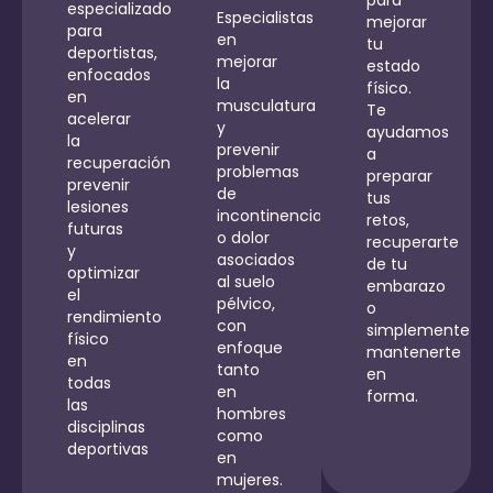
para
especializados
Especialistas
mejorar
para
en
tu
deportistas,
mejorar
estado
enfocados
la
físico.
en
musculatura
Te
acelerar
y
ayudamos
la
prevenir
a
recuperación,
problemas
preparar
prevenir
de
tus
lesiones
incontinencia
retos,
futuras
o dolor
recuperarte
y
asociados
de tu
optimizar
al suelo
embarazo
el
pélvico,
o
rendimiento
con
simplemente
físico
enfoque
mantenerte
en
tanto
en
todas
en
forma.
las
hombres
disciplinas
como
deportivas
en
mujeres.